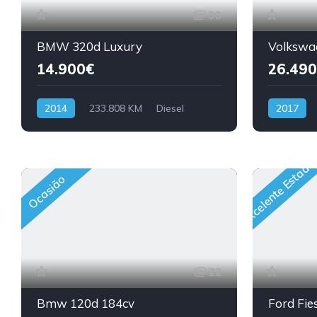
30
BMW 320d Luxury
Volkswa
14.900€
26.490
2014
233.808 KM
Diesel
2017
Excelente Estado
Ocasião
22
Bmw 120d 184cv
Ford Fie