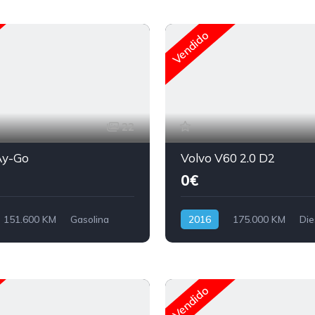
Vendido
22
Ay-Go
Volvo V60 2.0 D2
0€
151.600 KM
Gasolina
2016
175.000 KM
Die
Vendido