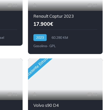
33
37
Renault Captur 2023
17.900€
sel
2023
60.280 KM
Gasolina- GPL
Excelente Estado
31
43
Volvo s90 D4