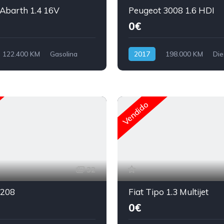
 Abarth 1.4 16V
Peugeot 3008 1.6 HDI
0€
122.400 KM
Gasolina
2017
198.000 KM
Die
Vendido
32
 208
Fiat Tipo 1.3 Multijet
0€