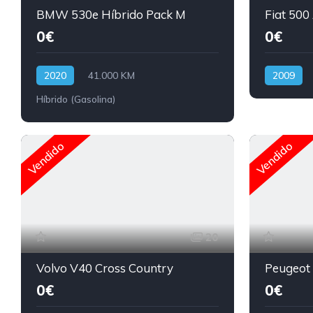
BMW 530e Híbrido Pack M
Fiat 500
0€
0€
2020
41.000 KM
2009
Híbrido (Gasolina)
Vendido
Vendido
20
Volvo V40 Cross Country
Peugeot
0€
0€