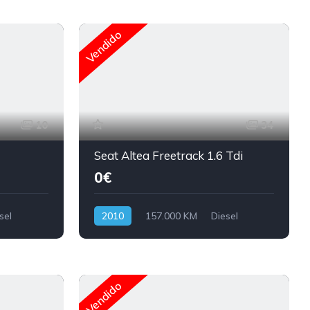
Vendido
10
34
Seat Altea Freetrack 1.6 Tdi
0€
sel
2010
157.000 KM
Diesel
Vendido