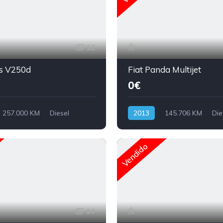
12
s V250d
Fiat Panda Multijet
0€
257.000 KM
Diesel
2013
145.706 KM
Die
Vendido
14