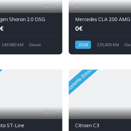
41
gen Sharan 2.0 DSG
Mercedes CLA 200 AMG
€
0€
149.960 KM
Diesel
2018
235.405 KM
Die
Excelente Estado
36
sta ST-Line
Citroen C3