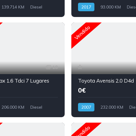
139.714 KM
Diesel
2017
93.000 KM
Dies
Vendido
18
x 1.6 Tdci 7 Lugares
Toyota Avensis 2.0 D4d
0€
206.000 KM
Diesel
2007
232.000 KM
Die
Vendido