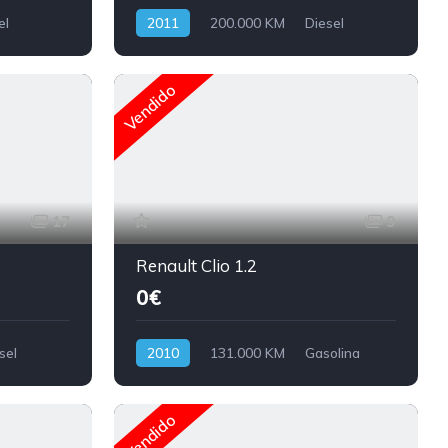
el
2011
200.000 KM
Diesel
Vendido
17
9
Renault Clio 1.2
0€
sel
2010
131.000 KM
Gasolina
Vendido