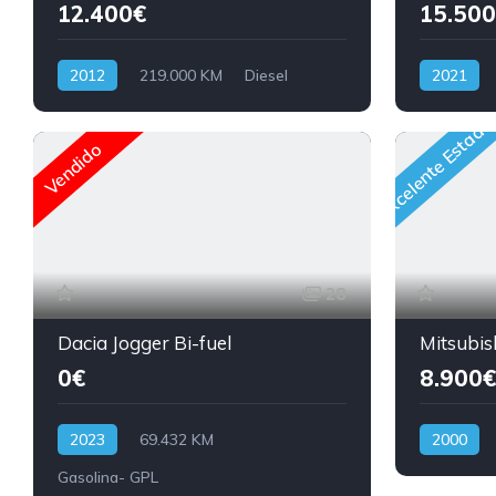
12.400€
15.500
2012
219.000 KM
Diesel
2021
Excelente Estado
Vendido
28
Dacia Jogger Bi-fuel
Mitsubis
0€
8.900€
2023
69.432 KM
2000
Gasolina- GPL