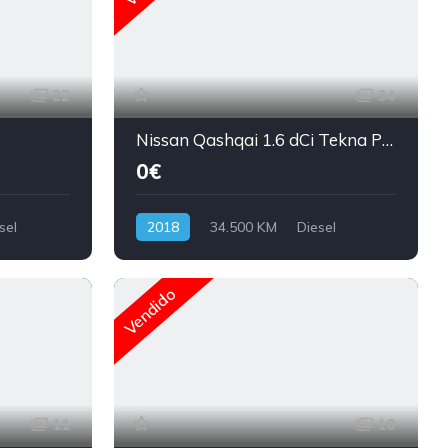
22
34
Nissan Qashqai 1.6 dCi Tekna Premium
0€
sel
2018
34.500 KM
Diesel
Vendido
11
10