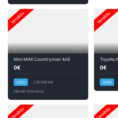
Vendido
Vendido
50
Mini MINI Countryman 4All
Toyota 
0€
0€
2021
128.208 KM
2009
Híbrido (Gasolina)
Vendido
Vendido