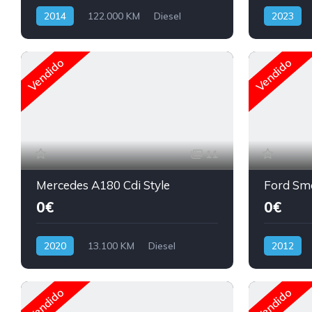
2014
122.000 KM
Diesel
2023
Vendido
Vendido
11
Mercedes A180 Cdi Style
Ford Sma
0€
0€
2020
13.100 KM
Diesel
2012
Vendido
Vendido