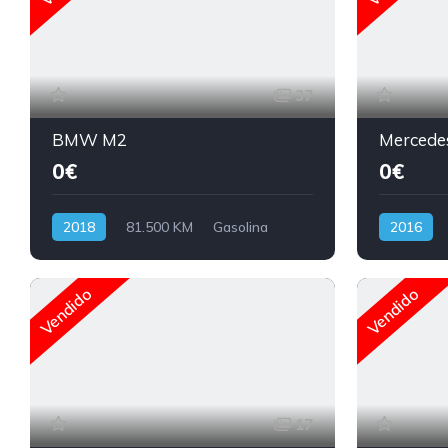
37
BMW M2
Mercede
0€
0€
2018
81.500 KM
Gasolina
2016
Vendido
Vendido
17