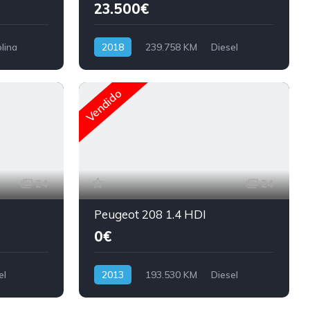
23.500€
lina
2018
239.758 KM
Diesel
Vendido
24
24
Peugeot 208 1.4 HDI
0€
el
2013
193.530 KM
Diesel