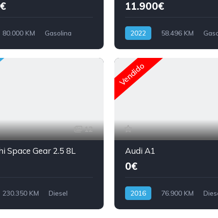
€
11.900€
80.000 KM
Gasolina
2022
58.496 KM
Gaso
Vendido
12
hi Space Gear 2.5 8L
Audi A1
0€
230.350 KM
Diesel
2016
76.900 KM
Dies