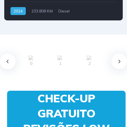
2014
233.808 KM
Diesel
CHECK-UP
GRATUITO