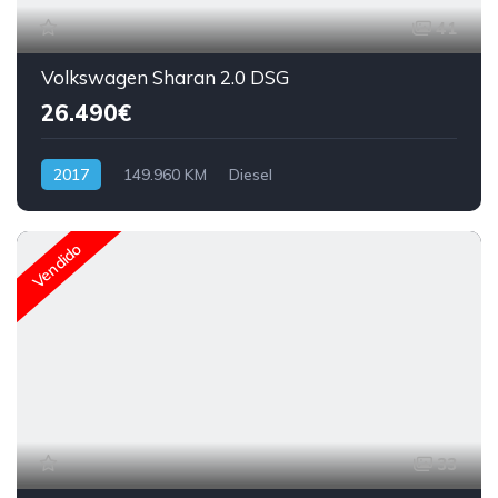
41
Volkswagen Sharan 2.0 DSG
26.490€
2017
149.960 KM
Diesel
Vendido
33