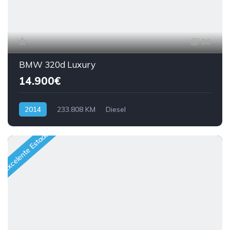
30
BMW 320d Luxury
14.900€
2014
233.808 KM
Diesel
Excelente Estado