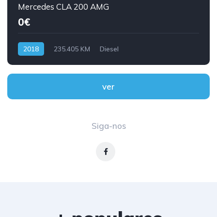
Mercedes CLA 200 AMG
0€
2018
235.405 KM
Diesel
ver
Siga-nos