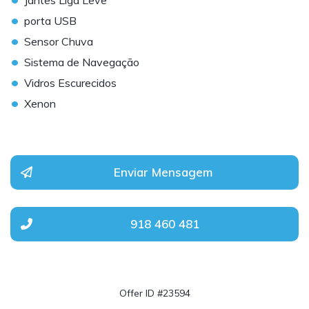
Jantes Liga Leve
•
porta USB
•
Sensor Chuva
•
Sistema de Navegação
•
Vidros Escurecidos
•
Xenon
Enviar Mensagem
918 460 481
Offer ID #23594