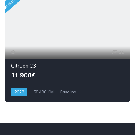
31
Citroen C3
11.900€
2022
58.496 KM
Gasolina