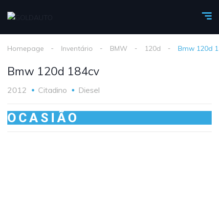
Homepage
Inventário
BMW
120d
Bmw 120d 1
Bmw 120d 184cv
2012
Citadino
Diesel
OCASIÃO