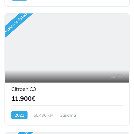
Excelente Estado
31
Citroen C3
11.900€
2022
58.496 KM
Gasolina