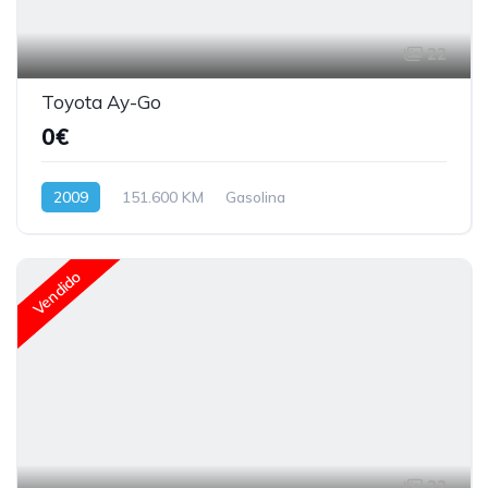
22
Toyota Ay-Go
0€
2009
151.600 KM
Gasolina
Vendido
22