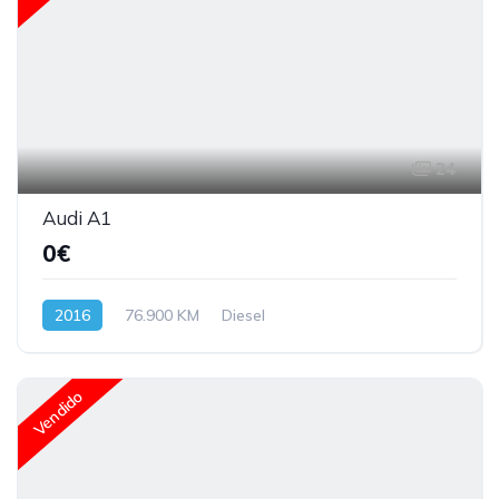
24
Audi A1
0€
2016
76.900 KM
Diesel
Vendido