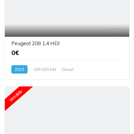
24
Peugeot 208 1.4 HDI
0€
2013
193.530 KM
Diesel
Vendido