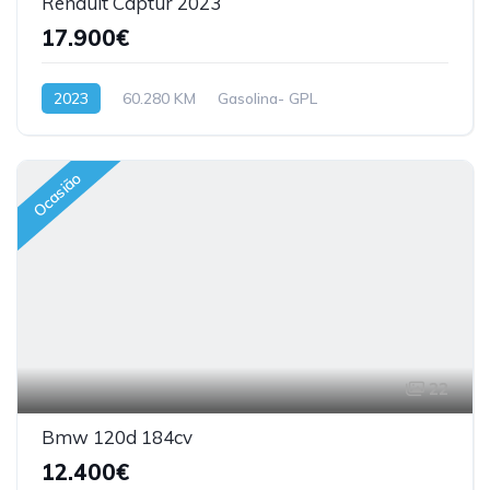
Renault Captur 2023
17.900€
2023
60.280 KM
Gasolina- GPL
Ocasião
22
Bmw 120d 184cv
12.400€