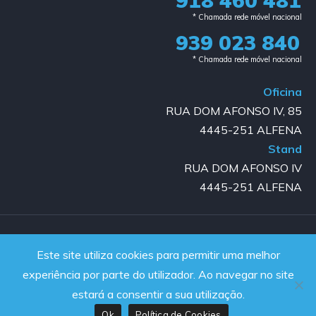
918 460 481
* Chamada rede móvel nacional
939 023 840​
* Chamada rede móvel nacional
Oficina
RUA DOM AFONSO IV, 85
4445-251 ALFENA
Stand
RUA DOM AFONSO IV
4445-251 ALFENA
Copyright © 2023-2025 GOLD AUTO | All rights reserved |
Este site utiliza cookies para permitir uma melhor
Powered by JanelaWeb
experiência por parte do utilizador. Ao navegar no site
estará a consentir a sua utilização.
Ok
Política de Cookies