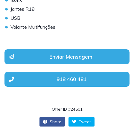
Isofix
•
Jantes R18
•
USB
•
Volante Multifunções
Enviar Mensagem
918 460 481
Offer ID #24501
Share
Tweet