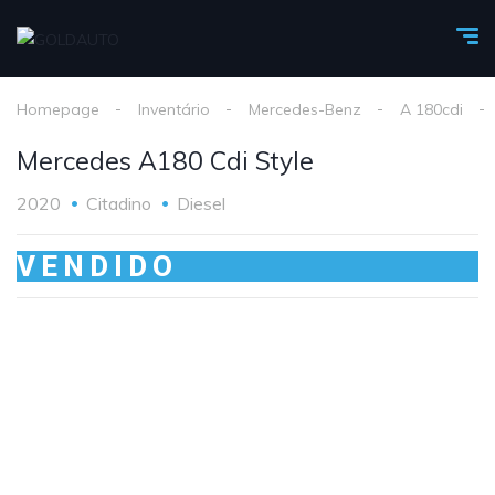
Homepage
Inventário
Mercedes-Benz
A 180cdi
Mercedes A180 Cdi Style
2020
Citadino
Diesel
VENDIDO