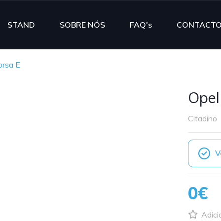
STAND
SOBRE NÓS
FAQ's
CONTACT
orsa E
Opel
Citadino
V
0€
Adici