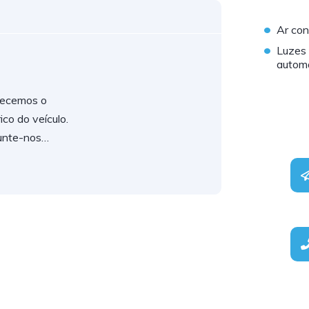
•
Ar con
•
Luzes
autom
ecemos o
rico do veículo.
unte-nos…