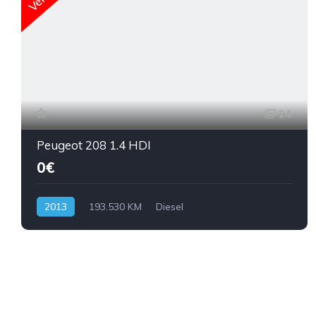
24
Peugeot 208 1.4 HDI
0€
2013
193.530 KM
Diesel