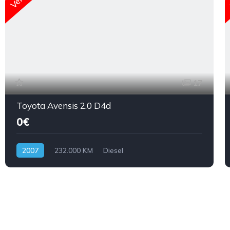
17
Toyota Avensis 2.0 D4d
0€
2007
232.000 KM
Diesel