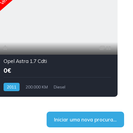
12
Opel Astra 1.7 Cdti
0€
2011
200.000 KM
Diesel
Iniciar uma nova procura...