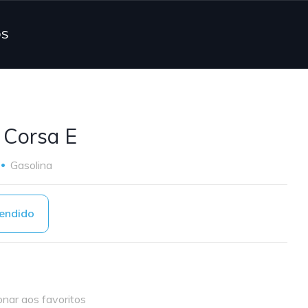
OS
 Corsa E
Gasolina
endido
onar aos favoritos