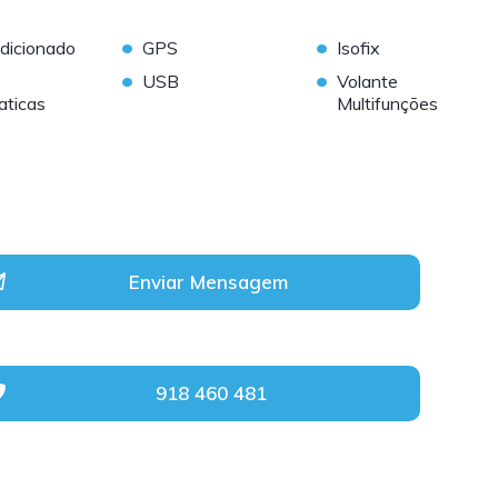
•
•
dicionado
GPS
Isofix
•
•
USB
Volante
aticas
Multifunções
Enviar Mensagem
918 460 481