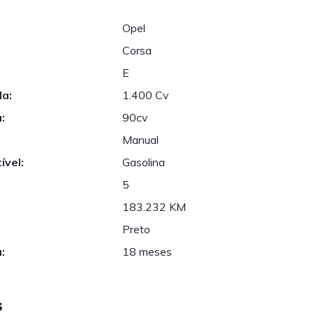
Opel
Corsa
E
da:
1.400 Cv
:
90cv
Manual
ível:
Gasolina
5
183.232 KM
Preto
:
18 meses
s