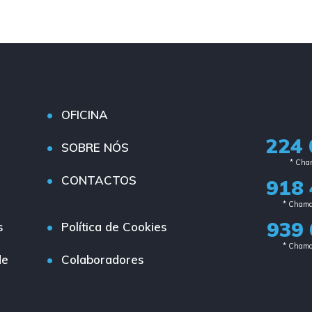
OFICINA
224 
SOBRE NÓS
* Cham
CONTACTOS
918 
* Chama
939 
s
Política de Cookies
* Chama
de
Colaboradores