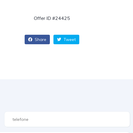
Offer ID #24425
Share
Tweet