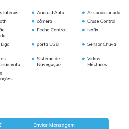
•
•
s laterais
Android Auto
Ar condicionado
•
•
oth
câmera
Cruse Control
•
•
ção
Fecho Central
Isofix
ida
•
•
 Liga
porta USB
Sensor Chuva
•
•
res
Sistema de
Vidros
ionamento
Navegação
Eléctricos
te
unções
Enviar Mensagem