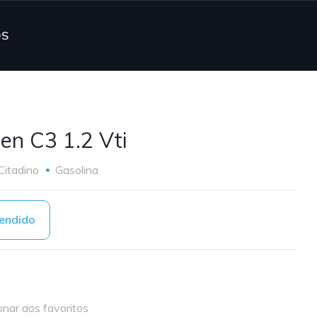
OS
oen C3 1.2 Vti
Citadino
Gasolina
endido
onar aos favoritos