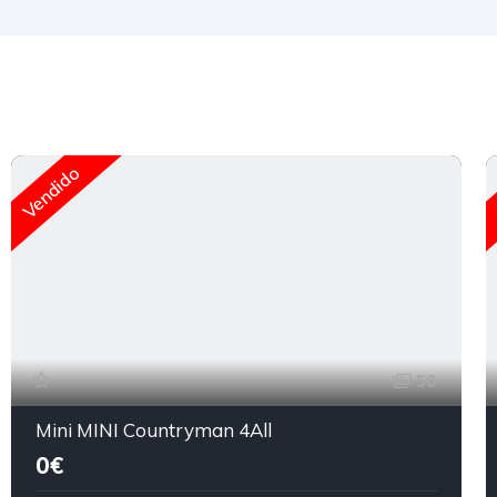
Vendido
50
Mini MINI Countryman 4All
0€