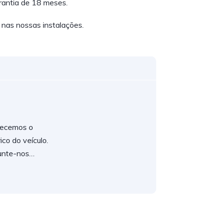
rantia de 18 meses.
 nas nossas instalações.
ecemos o
rico do veículo.
unte-nos…