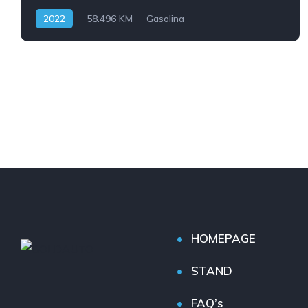
2022
58.496 KM
Gasolina
HOMEPAGE
STAND
FAQ’s