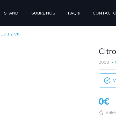
STAND
SOBRE NÓS
FAQ's
CONTACT
 C3 1.2 Vti
Citr
2018
V
0€
Adici