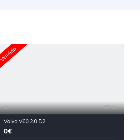
Excelen
Vendido
10
Volvo V60 2.0 D2
0€