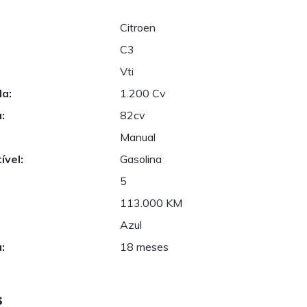
Citroen
C3
Vti
da:
1.200 Cv
:
82cv
Manual
ível:
Gasolina
5
113.000 KM
Azul
:
18 meses
s