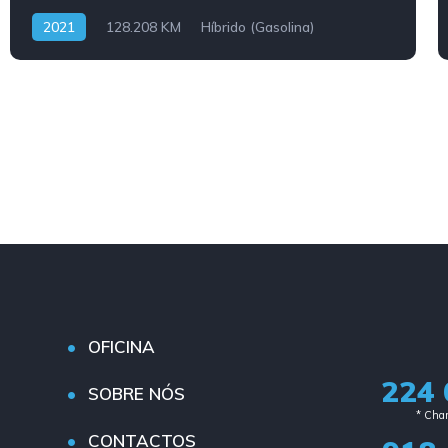
2021
128.208 KM
Híbrido (Gasolina)
OFICINA
224 
SOBRE NÓS
* Cham
CONTACTOS