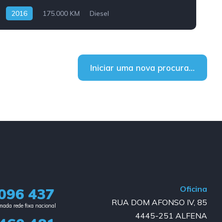
2016
175.000 KM
Diesel
Iniciar uma nova procura...
Oficina
096 437
RUA DOM AFONSO IV, 85
ada rede fixa nacional​
4445-251 ALFENA