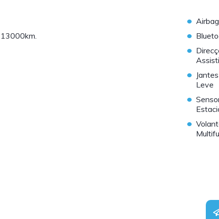
•
Airbag
•
Blueto
 113000km.
•
Direc
Assist
•
Jantes
Leve
•
Senso
Estac
•
Volan
Multif