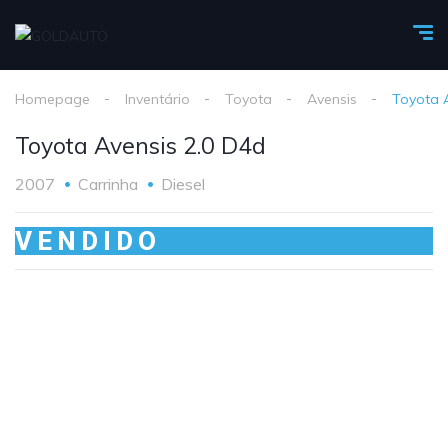
Homepage
Inventário
Toyota
Avensis
Toyota 
Toyota Avensis 2.0 D4d
2007
Carrinha
Diesel
VENDIDO