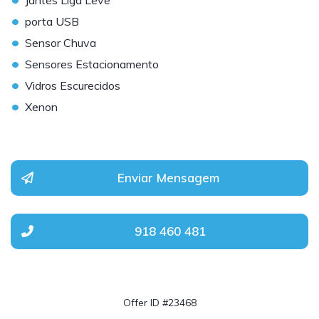
Jantes Liga Leve
•
porta USB
•
Sensor Chuva
•
Sensores Estacionamento
•
Vidros Escurecidos
•
Xenon
Enviar Mensagem
918 460 481
Offer ID #23468