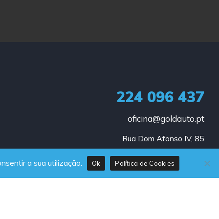
224 096 437
oficina@goldauto.pt
Rua Dom Afonso IV, 85

4445-416 Alfena
nsentir a sua utilização.
Ok
Política de Cookies