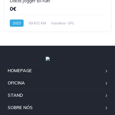
Dacia Jogger Bi-fuel
0€
2023
69.432 KM
Gasolina- GPL
HOMEPAGE
OFICINA
STAND
SOBRE NÓS