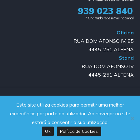
939 023 840​
* Chamada rede móvel nacional
Oficina
RUA DOM AFONSO IV, 85
4445-251 ALFENA
Stand
RUA DOM AFONSO IV
4445-251 ALFENA
Copyright © 2023-2025 GOLD AUTO | All rights reserved |
Este site utiliza cookies para permitir uma melhor
Powered by JanelaWeb
experiência por parte do utilizador. Ao navegar no site
estará a consentir a sua utilização.
Ok
Política de Cookies