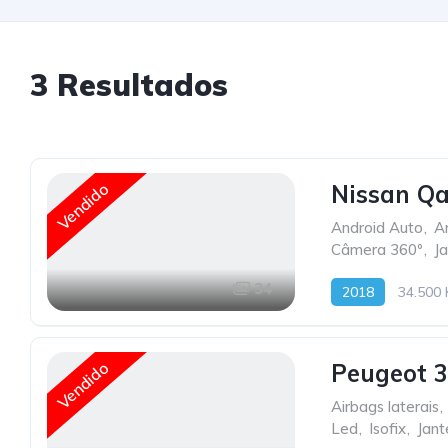
3
Resultados
Vendido
Nissan Qa
Android Auto
,
A
Câmera 360º
,
J
34
2018
34.500
Vendido
Peugeot 3
Airbags laterais
,
Led
,
Isofix
,
Jant