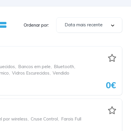
Data mais recente
Ordenar por:
uecidos
,
Bancos em pele
,
Bluetooth
,
mico
,
Vidros Escurecidos
,
Vendido
0€
 por wireless
,
Cruse Control
,
Farois Full