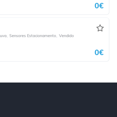
0€
huva
,
Sensores Estacionamento
,
Vendido
0€