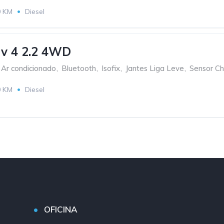
0 KM
Diesel
v 4 2.2 4WD
Ar condicionado
,
Bluetooth
,
Isofix
,
Jantes Liga Leve
,
Sensor C
0 KM
Diesel
OFICINA