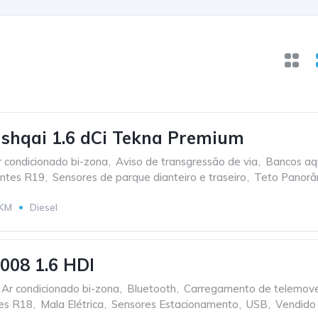
shqai 1.6 dCi Tekna Premium
r condicionado bi-zona
,
Aviso de transgressão de via
,
Bancos aq
antes R19
,
Sensores de parque dianteiro e traseiro
,
Teto Panorâ
 KM
Diesel
008 1.6 HDI
Ar condicionado bi-zona
,
Bluetooth
,
Carregamento de telemovel
es R18
,
Mala Elétrica
,
Sensores Estacionamento
,
USB
,
Vendido