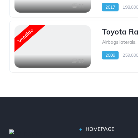
11
2017
198.00
Vendido
Toyota Ra
Airbags laterais
,
2009
259.00
29
HOMEPAGE