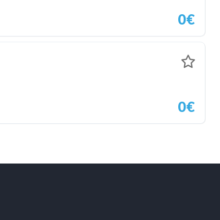
0€
0€