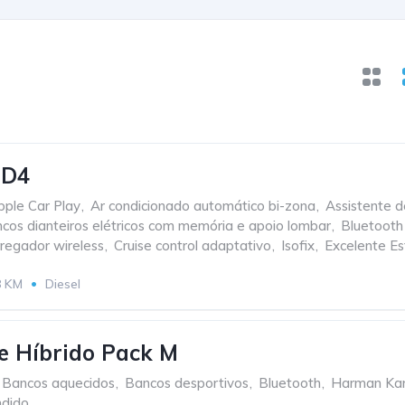
 D4
pple Car Play
,
Ar condicionado automático bi-zona
,
Assistente d
cos dianteiros elétricos com memória e apoio lombar
,
Bluetooth
regador wireless
,
Cruise control adaptativo
,
Isofix
,
Excelente E
8 KM
Diesel
 Híbrido Pack M
Bancos aquecidos
,
Bancos desportivos
,
Bluetooth
,
Harman Ka
dido