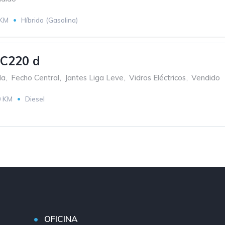
 KM
Híbrido (Gasolina)
 C220 d
da
,
Fecho Central
,
Jantes Liga Leve
,
Vidros Eléctricos
,
Vendido
0 KM
Diesel
OFICINA