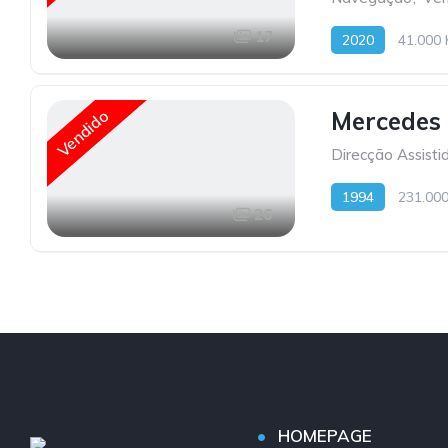
17
2020
41.000
Vendido
Mercedes
Direcção Assisti
1994
231.00
26
HOMEPAGE