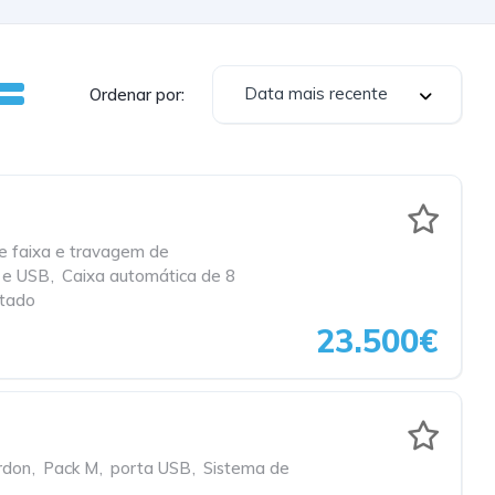
Data mais recente
Ordenar por:
e faixa e travagem de
 e USB
,
Caixa automática de 8
stado
23.500€
rdon
,
Pack M
,
porta USB
,
Sistema de