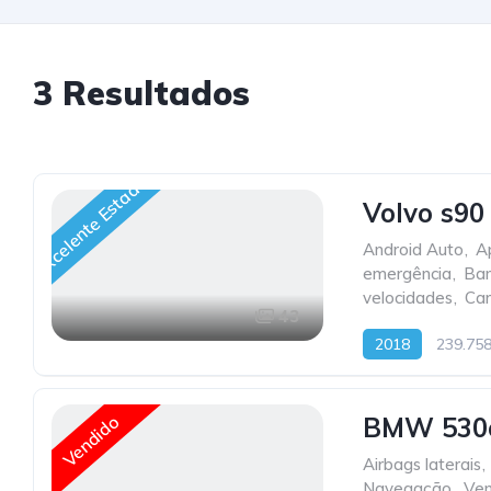
3
Resultados
Excelente Estado
Volvo s90
Android Auto
,
A
emergência
,
Ban
velocidades
,
Car
43
2018
239.75
Vendido
BMW 530e
Airbags laterais
,
Navegação
,
Ven