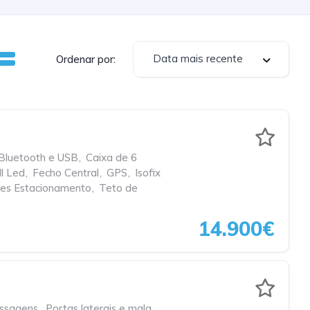
Data mais recente
Ordenar por:
Bluetooth e USB
,
Caixa de 6
ll Led
,
Fecho Central
,
GPS
,
Isofix
es Estacionamento
,
Teto de
14.900€
ssagens
,
Portas laterais e mala