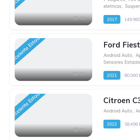
eletricas
,
Suspen
41
2017
149.96
Excelente Estado
Ford Fies
Android Auto
,
A
Sensores Estaci
36
2021
80.000
Excelente Estado
Citroen C
Android Auto
,
A
2022
58.496
31