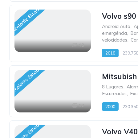
Excelente Estado
Volvo s90
Android Auto
,
A
emergência
,
Ban
velocidades
,
Car
43
2018
239.75
Excelente Estado
Mitsubish
8 Lugares
,
Alar
Escurecidos
,
Exc
12
2000
230.35
Excelente Estado
Volvo V40