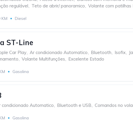
ção regulável
,
Teto de abrir/ panoramico
,
Volante com patilhas
0 KM
Diesel
ta ST-Line
pple Car Play
,
Ar condicionado Automatico
,
Bluetooth
,
Isofix
,
J
onamento
,
Volante Multifunções
,
Excelente Estado
 KM
Gasolina
3
r condicionado Automatico
,
Bluetooth e USB
,
Comandos no vola
 KM
Gasolina