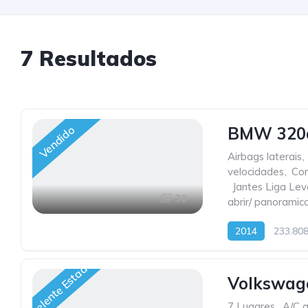
7
Resultados
Vendido
BMW 320d
Airbags laterais
,
velocidades
,
Com
,
Jantes Liga Lev
30
abrir/ panoramic
2014
233.80
Excelente Estado
Volkswag
7 Lugares
,
A/C a