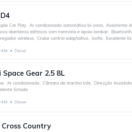
 D4
pple Car Play
,
Ar condicionado automático bi-zona
,
Assistente d
cos dianteiros elétricos com memória e apoio lombar
,
Bluetooth
regador wireless
,
Cruise control adaptativo
,
Isofix
,
Excelente E
8 KM
Diesel
i Space Gear 2.5 8L
me
,
Ar condicionado
,
Câmara de marcha trás
,
Direcção Assistida
elente Estado
0 KM
Diesel
 Cross Country