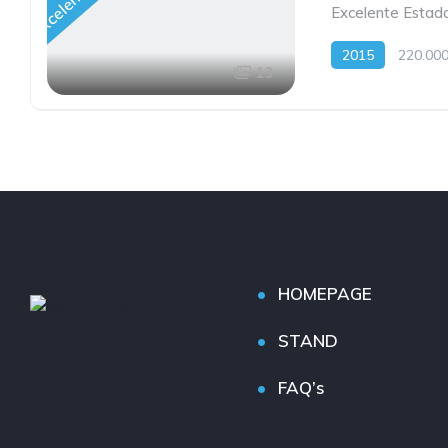
Excelente Estad
2015
220.00
13
HOMEPAGE
STAND
FAQ’s