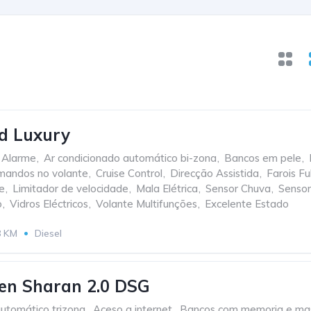
 Luxury
Alarme
,
Ar condicionado automático bi-zona
,
Bancos em pele
,
andos no volante
,
Cruise Control
,
Direcção Assistida
,
Farois Fu
e
,
Limitador de velocidade
,
Mala Elétrica
,
Sensor Chuva
,
Sensor
o
,
Vidros Eléctricos
,
Volante Multifunções
,
Excelente Estado
8 KM
Diesel
en Sharan 2.0 DSG
utomático trizona
,
Aceso a internet
,
Bancos com memoria e ma