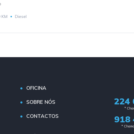
o
0 KM
Diesel
OFICINA
224 
SOBRE NÓS
* Cham
CONTACTOS
918 
* Chama