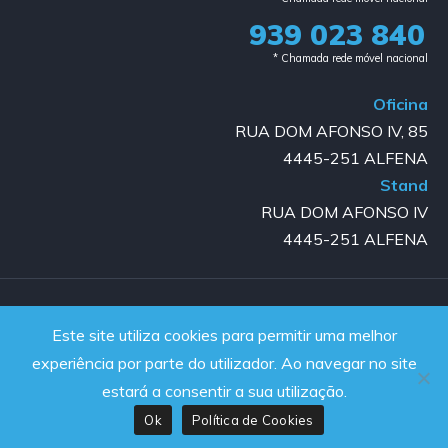
939 023 840​
* Chamada rede móvel nacional
Oficina
RUA DOM AFONSO IV, 85
4445-251 ALFENA
Stand
RUA DOM AFONSO IV
4445-251 ALFENA
Copyright © 2023-2025 GOLD AUTO | All rights reserved |
Este site utiliza cookies para permitir uma melhor
Powered by JanelaWeb
experiência por parte do utilizador. Ao navegar no site
estará a consentir a sua utilização.
Ok
Política de Cookies