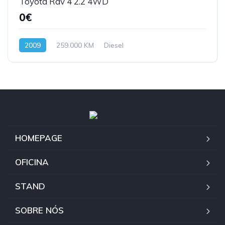
Toyota Rav 4 2.2 4WD
0€
2009
259.000 KM
Diesel
HOMEPAGE
OFICINA
STAND
SOBRE NÓS