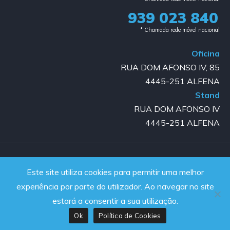
939 023 840​
* Chamada rede móvel nacional
Oficina
RUA DOM AFONSO IV, 85
4445-251 ALFENA
Stand
RUA DOM AFONSO IV
4445-251 ALFENA
Copyright © 2023-2025 GOLD AUTO | All rights reserved |
Este site utiliza cookies para permitir uma melhor
Powered by JanelaWeb
experiência por parte do utilizador. Ao navegar no site
estará a consentir a sua utilização.
Ok
Política de Cookies