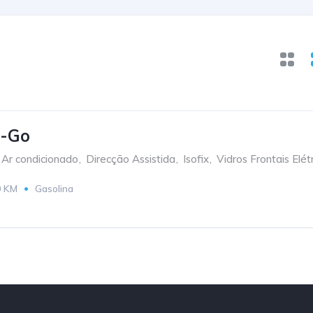
y-Go
Ar condicionado
,
Direcção Assistida
,
Isofix
,
Vidros Frontais Elét
0 KM
Gasolina