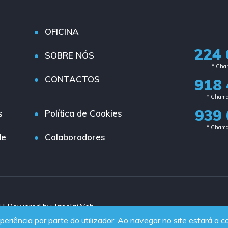
OFICINA
224 
SOBRE NÓS
* Cham
CONTACTOS
918 
* Chama
939 
s
Política de Cookies
* Chama
de
Colaboradores
d | Powered by JanelaWeb
periência por parte do utilizador. Ao navegar no site estará a co