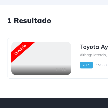
1
Resultado
Vendido
Toyota A
Airbags laterais
,
2009
151.60
22