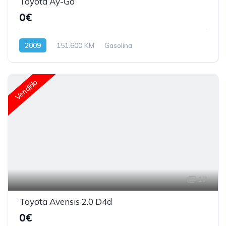
Toyota Ay-Go
0€
2009
151.600 KM
Gasolina
Vendido
17
Toyota Avensis 2.0 D4d
0€