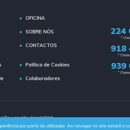
OFICINA
224 
SOBRE NÓS
* Cham
CONTACTOS
918 
* Chama
939 
s
Política de Cookies
* Chama
de
Colaboradores
d | Powered by JanelaWeb
periência por parte do utilizador. Ao navegar no site estará a co