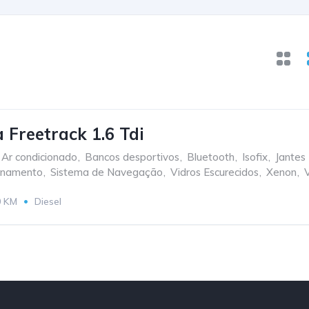
 Freetrack 1.6 Tdi
Ar condicionado
,
Bancos desportivos
,
Bluetooth
,
Isofix
,
Jantes
onamento
,
Sistema de Navegação
,
Vidros Escurecidos
,
Xenon
,
0 KM
Diesel