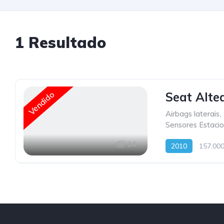
1
Resultado
Vendido
Seat Altea
Airbags laterais
,
Sensores Estaci
34
2010
157.00