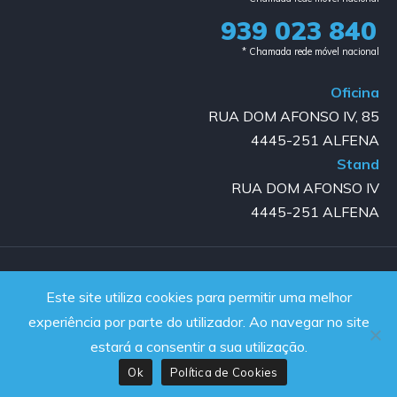
939 023 840​
* Chamada rede móvel nacional
Oficina
RUA DOM AFONSO IV, 85
4445-251 ALFENA
Stand
RUA DOM AFONSO IV
4445-251 ALFENA
Copyright © 2023-2025 GOLD AUTO | All rights reserved |
Este site utiliza cookies para permitir uma melhor
Powered by JanelaWeb
experiência por parte do utilizador. Ao navegar no site
estará a consentir a sua utilização.
Ok
Política de Cookies