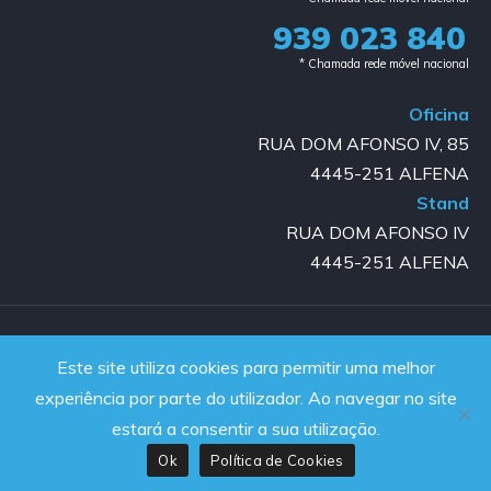
939 023 840​
* Chamada rede móvel nacional
Oficina
RUA DOM AFONSO IV, 85
4445-251 ALFENA
Stand
RUA DOM AFONSO IV
4445-251 ALFENA
Copyright © 2023-2025 GOLD AUTO | All rights reserved |
Este site utiliza cookies para permitir uma melhor
Powered by JanelaWeb
experiência por parte do utilizador. Ao navegar no site
estará a consentir a sua utilização.
Ok
Política de Cookies