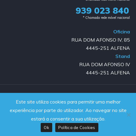
939 023 840​
* Chamada rede móvel nacional
Oficina
RUA DOM AFONSO IV, 85
4445-251 ALFENA
Stand
RUA DOM AFONSO IV
4445-251 ALFENA
Copyright © 2023-2025 GOLD AUTO | All rights reserved |
Este site utiliza cookies para permitir uma melhor
Powered by JanelaWeb
experiência por parte do utilizador. Ao navegar no site
estará a consentir a sua utilização.
Ok
Política de Cookies