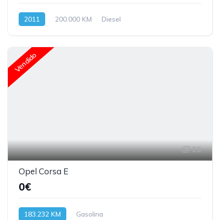
2011
200.000 KM
Diesel
Vendido
26
Opel Corsa E
0€
183.232 KM
Gasolina