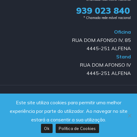
939 023 840​
* Chamada rede móvel nacional
Oficina
RUA DOM AFONSO IV, 85
4445-251 ALFENA
Stand
RUA DOM AFONSO IV
4445-251 ALFENA
Copyright © 2023-2025 GOLD AUTO | All rights reserved |
Este site utiliza cookies para permitir uma melhor
Powered by JanelaWeb
experiência por parte do utilizador. Ao navegar no site
estará a consentir a sua utilização.
Ok
Política de Cookies