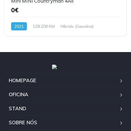
Mini MINI Countryman 4All
0€
2021
128.208 KM
Híbrido (Gasolina)
HOMEPAGE
OFICINA
STAND
SOBRE NÓS