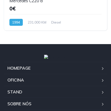
Mercedes C220 d
0€
1994
231.000 KM
Diesel
HOMEPAGE
OFICINA
STAND
SOBRE NÓS