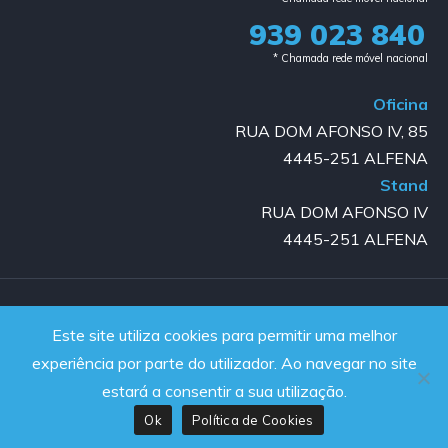
939 023 840​
* Chamada rede móvel nacional
Oficina
RUA DOM AFONSO IV, 85
4445-251 ALFENA
Stand
RUA DOM AFONSO IV
4445-251 ALFENA
Copyright © 2023-2025 GOLD AUTO | All rights reserved |
Este site utiliza cookies para permitir uma melhor
Powered by JanelaWeb
experiência por parte do utilizador. Ao navegar no site
estará a consentir a sua utilização.
Ok
Política de Cookies