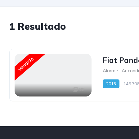
1
Resultado
Vendido
Fiat Pand
Alarme
,
Ar cond
2013
145.70
22