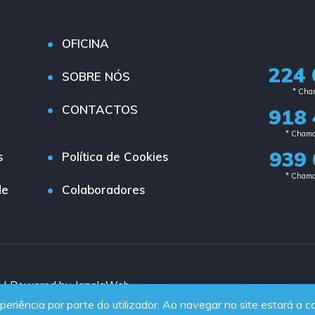
OFICINA
224 
SOBRE NÓS
* Cham
CONTACTOS
918 
* Chama
939 
s
Política de Cookies
* Chama
de
Colaboradores
d | Powered by JanelaWeb
periência por parte do utilizador. Ao navegar no site estará a co