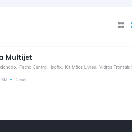
a Multijet
icionado
,
Fecho Central
,
Isofix
,
Kit Mãos Livres
,
Vidros Frontais 
6 KM
Diesel