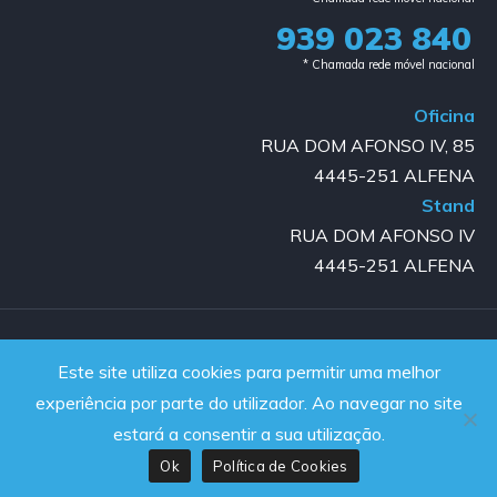
939 023 840​
* Chamada rede móvel nacional
Oficina
RUA DOM AFONSO IV, 85
4445-251 ALFENA
Stand
RUA DOM AFONSO IV
4445-251 ALFENA
Copyright © 2023-2025 GOLD AUTO | All rights reserved |
Este site utiliza cookies para permitir uma melhor
Powered by JanelaWeb
experiência por parte do utilizador. Ao navegar no site
estará a consentir a sua utilização.
Ok
Política de Cookies