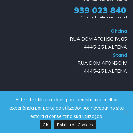
939 023 840​
* Chamada rede móvel nacional
Oficina
RUA DOM AFONSO IV, 85
4445-251 ALFENA
Stand
RUA DOM AFONSO IV
4445-251 ALFENA
Copyright © 2023-2025 GOLD AUTO | All rights reserved |
Este site utiliza cookies para permitir uma melhor
Powered by JanelaWeb
experiência por parte do utilizador. Ao navegar no site
estará a consentir a sua utilização.
Ok
Política de Cookies