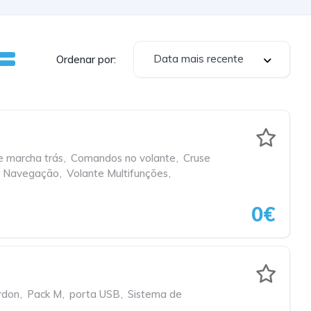
Data mais recente
Ordenar por:
 marcha trás
,
Comandos no volante
,
Cruse
e Navegação
,
Volante Multifunções
,
0€
rdon
,
Pack M
,
porta USB
,
Sistema de