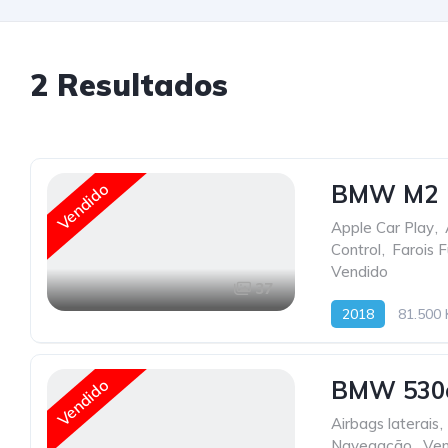
2
Resultados
Vendido
BMW M2
Apple Car Play
,
Control
,
Farois F
Vendido
37
2018
81.500
Vendido
BMW 530e
Airbags laterais
,
Navegação
,
Ven