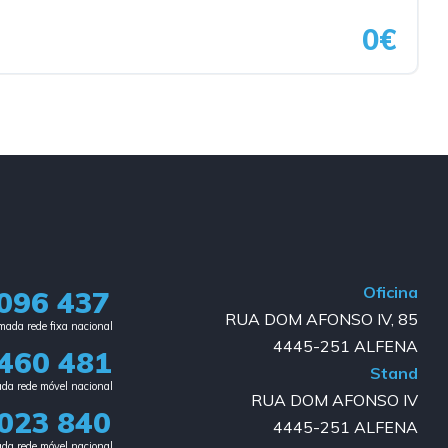
0€
Oficina
096 437
RUA DOM AFONSO IV, 85
ada rede fixa nacional​
4445-251 ALFENA
460 481
Stand
da rede móvel nacional
RUA DOM AFONSO IV
023 840​
4445-251 ALFENA
da rede móvel nacional