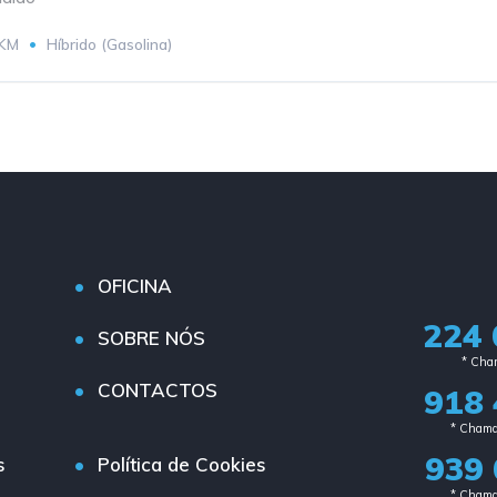
 KM
Híbrido (Gasolina)
OFICINA
224 
SOBRE NÓS
* Cham
CONTACTOS
918 
* Chama
939 
s
Política de Cookies
* Chama