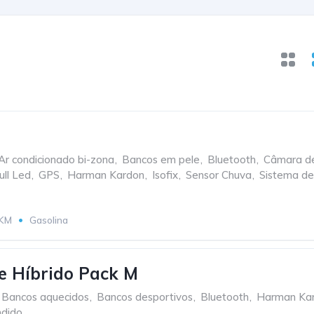
Ar condicionado bi-zona
,
Bancos em pele
,
Bluetooth
,
Câmara de
ull Led
,
GPS
,
Harman Kardon
,
Isofix
,
Sensor Chuva
,
Sistema d
 KM
Gasolina
 Híbrido Pack M
Bancos aquecidos
,
Bancos desportivos
,
Bluetooth
,
Harman Ka
dido