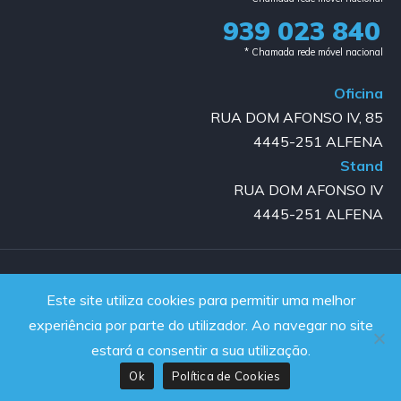
939 023 840​
* Chamada rede móvel nacional
Oficina
RUA DOM AFONSO IV, 85
4445-251 ALFENA
Stand
RUA DOM AFONSO IV
4445-251 ALFENA
Copyright © 2023-2025 GOLD AUTO | All rights reserved |
Este site utiliza cookies para permitir uma melhor
Powered by JanelaWeb
experiência por parte do utilizador. Ao navegar no site
estará a consentir a sua utilização.
Ok
Política de Cookies