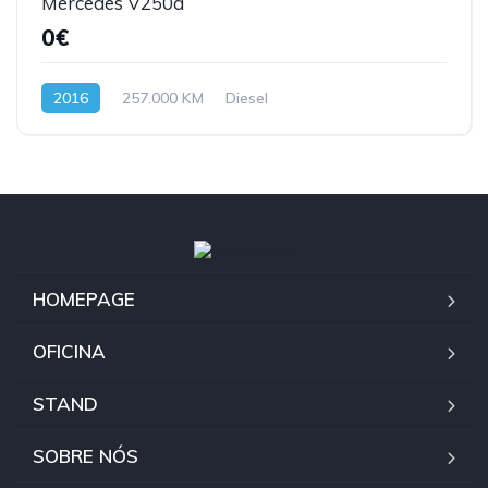
Mercedes V250d
0€
2016
257.000 KM
Diesel
HOMEPAGE
OFICINA
STAND
SOBRE NÓS