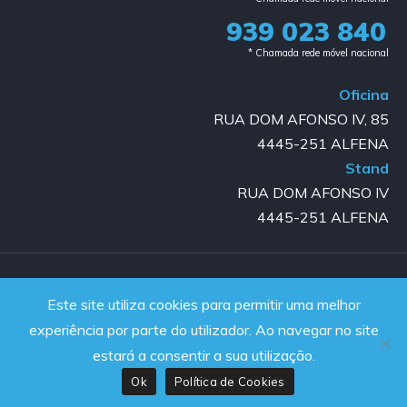
939 023 840​
* Chamada rede móvel nacional
Oficina
RUA DOM AFONSO IV, 85
4445-251 ALFENA
Stand
RUA DOM AFONSO IV
4445-251 ALFENA
Copyright © 2023-2025 GOLD AUTO | All rights reserved |
Este site utiliza cookies para permitir uma melhor
Powered by JanelaWeb
experiência por parte do utilizador. Ao navegar no site
estará a consentir a sua utilização.
Ok
Política de Cookies