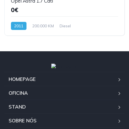
Opel Astra 1.7 Cdti
0€
2011
200.000 KM
Diesel
HOMEPAGE
OFICINA
STAND
SOBRE NÓS