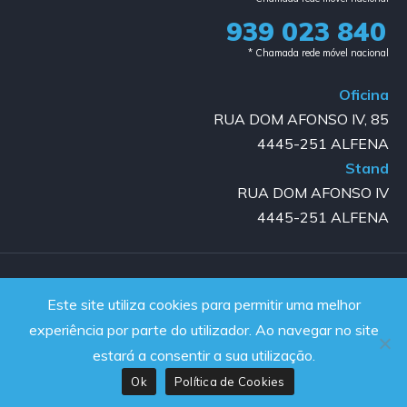
939 023 840​
* Chamada rede móvel nacional
Oficina
RUA DOM AFONSO IV, 85
4445-251 ALFENA
Stand
RUA DOM AFONSO IV
4445-251 ALFENA
Copyright © 2023-2025 GOLD AUTO | All rights reserved |
Este site utiliza cookies para permitir uma melhor
Powered by JanelaWeb
experiência por parte do utilizador. Ao navegar no site
estará a consentir a sua utilização.
Ok
Política de Cookies