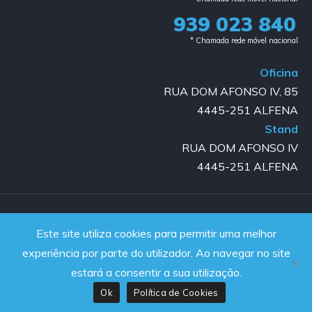
939 023 840​
* Chamada rede móvel nacional
Oficina
RUA DOM AFONSO IV, 85
4445-251 ALFENA
Stand
RUA DOM AFONSO IV
4445-251 ALFENA
Copyright © 2023-2025 GOLD AUTO | All rights reserved |
Este site utiliza cookies para permitir uma melhor
Powered by JanelaWeb
experiência por parte do utilizador. Ao navegar no site
estará a consentir a sua utilização.
Ok
Política de Cookies