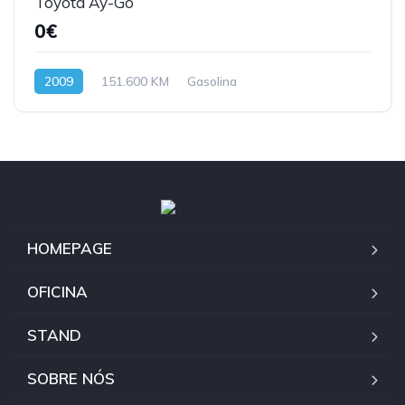
Toyota Ay-Go
0€
2009
151.600 KM
Gasolina
HOMEPAGE
OFICINA
STAND
SOBRE NÓS