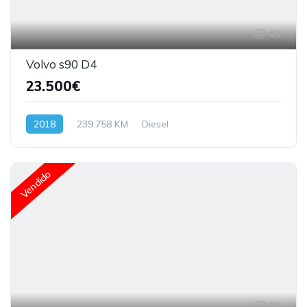
43
Volvo s90 D4
23.500€
2018
239.758 KM
Diesel
Vendido
28