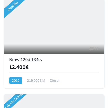
Ocasião
22
Bmw 120d 184cv
12.400€
2012
219.000 KM
Diesel
Excelente Estado