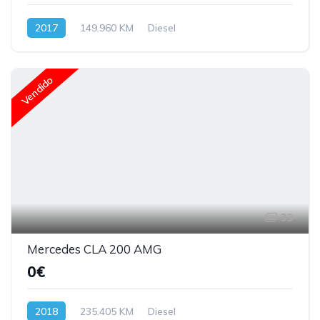
2017
149.960 KM
Diesel
Vendido
33
Mercedes CLA 200 AMG
0€
2018
235.405 KM
Diesel