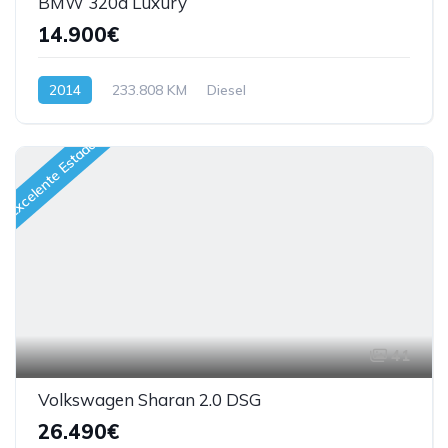
BMW 320d Luxury
14.900€
2014
233.808 KM
Diesel
Excelente Estado
41
Volkswagen Sharan 2.0 DSG
26.490€