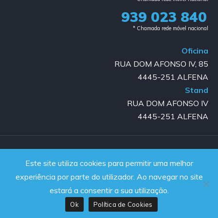
939 023 840​
* Chamada rede móvel nacional
Oficina
RUA DOM AFONSO IV, 85
4445-251 ALFENA
Stand
RUA DOM AFONSO IV
4445-251 ALFENA
Copyright © 2023-2025 GOLD AUTO | All rights reserved |
Este site utiliza cookies para permitir uma melhor
Powered by JanelaWeb
experiência por parte do utilizador. Ao navegar no site
estará a consentir a sua utilização.
Ok
Política de Cookies