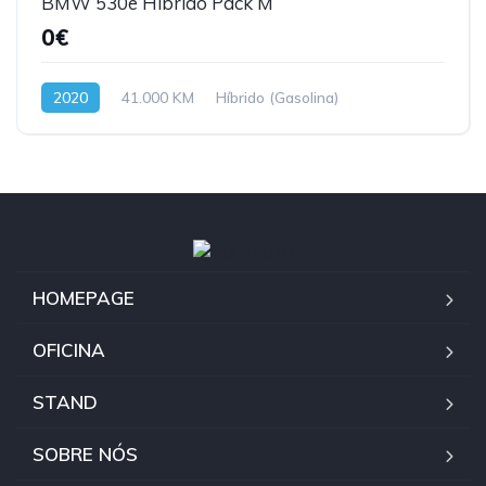
BMW 530e Híbrido Pack M
0€
2020
41.000 KM
Híbrido (Gasolina)
HOMEPAGE
OFICINA
STAND
SOBRE NÓS