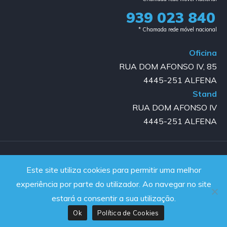
939 023 840​
* Chamada rede móvel nacional
Oficina
RUA DOM AFONSO IV, 85
4445-251 ALFENA
Stand
RUA DOM AFONSO IV
4445-251 ALFENA
Copyright © 2023-2025 GOLD AUTO | All rights reserved |
Este site utiliza cookies para permitir uma melhor
Powered by JanelaWeb
experiência por parte do utilizador. Ao navegar no site
estará a consentir a sua utilização.
Ok
Política de Cookies