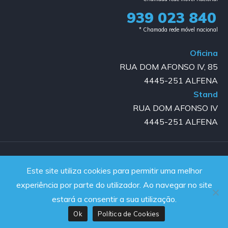
939 023 840​
* Chamada rede móvel nacional
Oficina
RUA DOM AFONSO IV, 85
4445-251 ALFENA
Stand
RUA DOM AFONSO IV
4445-251 ALFENA
Copyright © 2023-2025 GOLD AUTO | All rights reserved |
Este site utiliza cookies para permitir uma melhor
Powered by JanelaWeb
experiência por parte do utilizador. Ao navegar no site
estará a consentir a sua utilização.
Ok
Política de Cookies