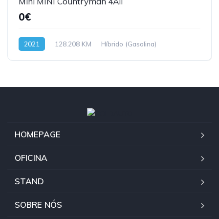
Mini MINI Countryman 4All
0€
2021
128.208 KM
Híbrido (Gasolina)
HOMEPAGE
OFICINA
STAND
SOBRE NÓS