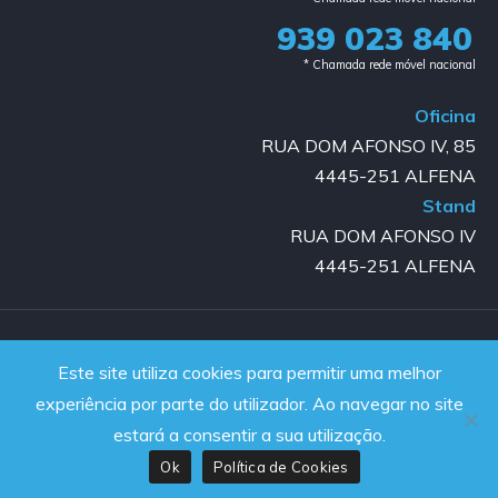
939 023 840​
* Chamada rede móvel nacional
Oficina
RUA DOM AFONSO IV, 85
4445-251 ALFENA
Stand
RUA DOM AFONSO IV
4445-251 ALFENA
Copyright © 2023-2025 GOLD AUTO | All rights reserved |
Este site utiliza cookies para permitir uma melhor
Powered by JanelaWeb
experiência por parte do utilizador. Ao navegar no site
estará a consentir a sua utilização.
Ok
Política de Cookies