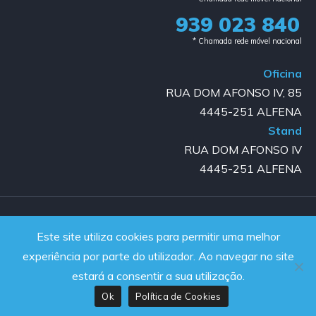
939 023 840​
* Chamada rede móvel nacional
Oficina
RUA DOM AFONSO IV, 85
4445-251 ALFENA
Stand
RUA DOM AFONSO IV
4445-251 ALFENA
Copyright © 2023-2025 GOLD AUTO | All rights reserved |
Este site utiliza cookies para permitir uma melhor
Powered by JanelaWeb
experiência por parte do utilizador. Ao navegar no site
estará a consentir a sua utilização.
Ok
Política de Cookies