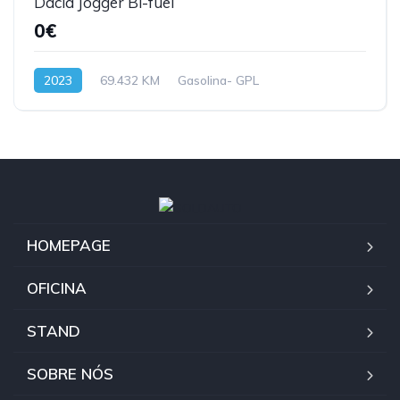
Dacia Jogger Bi-fuel
0€
2023
69.432 KM
Gasolina- GPL
HOMEPAGE
OFICINA
STAND
SOBRE NÓS