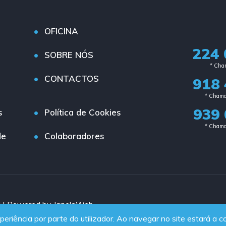
OFICINA
224 
SOBRE NÓS
* Cham
CONTACTOS
918 
* Chama
939 
s
Política de Cookies
* Chama
de
Colaboradores
d | Powered by JanelaWeb
periência por parte do utilizador. Ao navegar no site estará a co