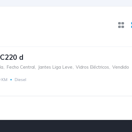
 C220 d
da
,
Fecho Central
,
Jantes Liga Leve
,
Vidros Eléctricos
,
Vendido
0 KM
Diesel