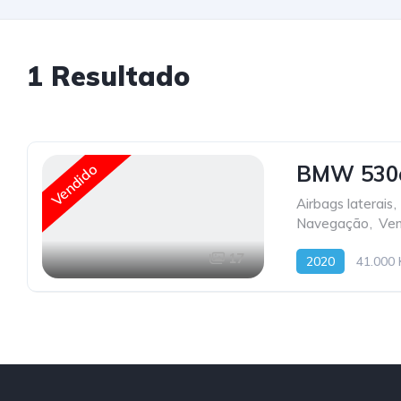
1
Resultado
Vendido
BMW 530e
Airbags laterais
,
Navegação
,
Ven
17
2020
41.000