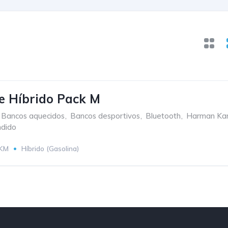
 Híbrido Pack M
Bancos aquecidos
,
Bancos desportivos
,
Bluetooth
,
Harman Ka
dido
 KM
Híbrido (Gasolina)