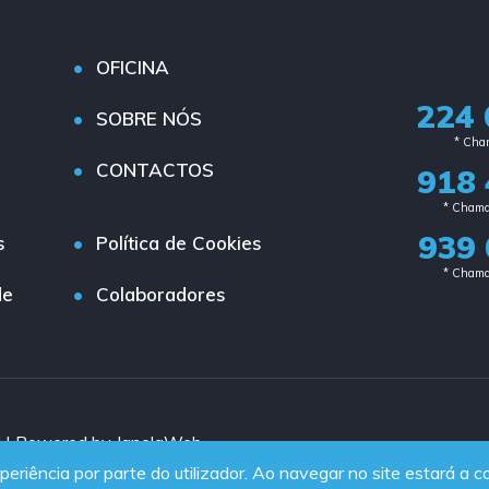
OFICINA
224 
SOBRE NÓS
* Cham
CONTACTOS
918 
* Chama
939 
s
Política de Cookies
* Chama
de
Colaboradores
d | Powered by JanelaWeb
periência por parte do utilizador. Ao navegar no site estará a co