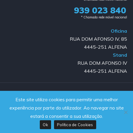
939 023 840​
* Chamada rede móvel nacional
Oficina
RUA DOM AFONSO IV, 85
4445-251 ALFENA
Stand
RUA DOM AFONSO IV
4445-251 ALFENA
Copyright © 2023-2025 GOLD AUTO | All rights reserved |
Este site utiliza cookies para permitir uma melhor
Powered by JanelaWeb
experiência por parte do utilizador. Ao navegar no site
estará a consentir a sua utilização.
Ok
Política de Cookies