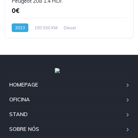
Peugeot 208 1.4 HDI
0€
2013
193.530 KM
Diesel
HOMEPAGE
OFICINA
STAND
SOBRE NÓS