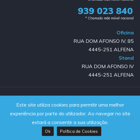
939 023 840​
* Chamada rede móvel nacional
Oficina
RUA DOM AFONSO IV, 85
4445-251 ALFENA
Stand
RUA DOM AFONSO IV
4445-251 ALFENA
Copyright © 2023-2025 GOLD AUTO | All rights reserved |
Este site utiliza cookies para permitir uma melhor
Powered by JanelaWeb
experiência por parte do utilizador. Ao navegar no site
estará a consentir a sua utilização.
Ok
Política de Cookies