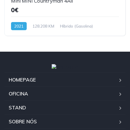
Mini MINI Countryman 4All
0€
2021
128.208 KM
Híbrido (Gasolina)
HOMEPAGE
OFICINA
STAND
SOBRE NÓS