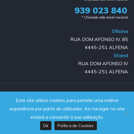
939 023 840​
* Chamada rede móvel nacional
Oficina
RUA DOM AFONSO IV, 85
4445-251 ALFENA
Stand
RUA DOM AFONSO IV
4445-251 ALFENA
Copyright © 2023-2025 GOLD AUTO | All rights reserved |
Este site utiliza cookies para permitir uma melhor
Powered by JanelaWeb
experiência por parte do utilizador. Ao navegar no site
estará a consentir a sua utilização.
Ok
Política de Cookies