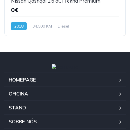
Nissan Qashqai 1.6 dCi Tekna Premium
0€
2018
34.500 KM
Diesel
HOMEPAGE
OFICINA
STAND
SOBRE NÓS