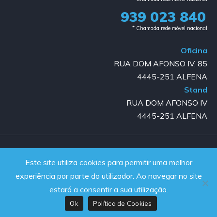
939 023 840​
* Chamada rede móvel nacional
Oficina
RUA DOM AFONSO IV, 85
4445-251 ALFENA
Stand
RUA DOM AFONSO IV
4445-251 ALFENA
Copyright © 2023-2025 GOLD AUTO | All rights reserved |
Este site utiliza cookies para permitir uma melhor
Powered by JanelaWeb
experiência por parte do utilizador. Ao navegar no site
estará a consentir a sua utilização.
Ok
Política de Cookies