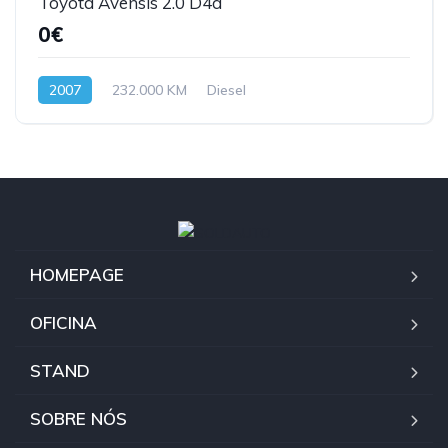
Toyota Avensis 2.0 D4d
0€
2007
232.000 KM
Diesel
HOMEPAGE
OFICINA
STAND
SOBRE NÓS