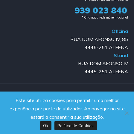
939 023 840​
* Chamada rede móvel nacional
Oficina
RUA DOM AFONSO IV, 85
4445-251 ALFENA
Stand
RUA DOM AFONSO IV
4445-251 ALFENA
Copyright © 2023-2025 GOLD AUTO | All rights reserved |
Este site utiliza cookies para permitir uma melhor
Powered by JanelaWeb
experiência por parte do utilizador. Ao navegar no site
estará a consentir a sua utilização.
Ok
Política de Cookies