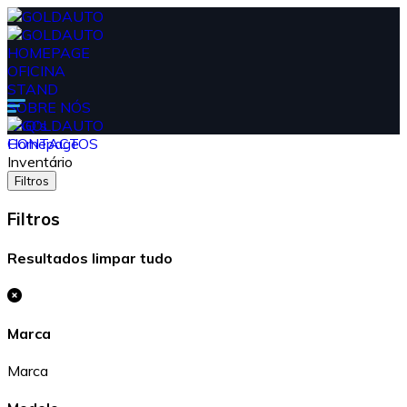
HOMEPAGE
OFICINA
STAND
SOBRE NÓS
FAQ's
CONTACTOS
Homepage
Inventário
Filtros
Filtros
Resultados
limpar tudo
Marca
Marca