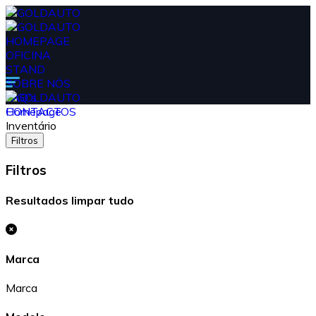
HOMEPAGE
OFICINA
STAND
SOBRE NÓS
FAQ's
CONTACTOS
Homepage
Inventário
Filtros
Filtros
Resultados
limpar tudo
Marca
Marca