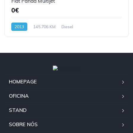
Fiat Panda Multijet
0€
2013
145.706 KM
Diesel
HOMEPAGE
OFICINA
STAND
SOBRE NÓS