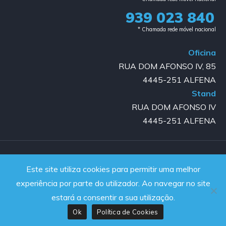
939 023 840​
* Chamada rede móvel nacional
Oficina
RUA DOM AFONSO IV, 85
4445-251 ALFENA
Stand
RUA DOM AFONSO IV
4445-251 ALFENA
Copyright © 2023-2025 GOLD AUTO | All rights reserved |
Este site utiliza cookies para permitir uma melhor
Powered by JanelaWeb
experiência por parte do utilizador. Ao navegar no site
estará a consentir a sua utilização.
Ok
Política de Cookies